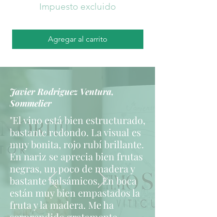
9
Impuesto excluido
,
9
5
Agregar al carrito
€
p
o
Javier Rodriguez Ventura,
r
Sommelier
7
5
"El vino está bien estructurado,
C
bastante redondo. La visual es
e
muy bonita, rojo rubí brillante.
n
En nariz se aprecia bien frutas
t
negras, un poco de madera y
i
bastante balsámicos. En boca
l
están muy bien empastados la
i
t
fruta y la madera. Me ha
r
sorprendido gratamente.