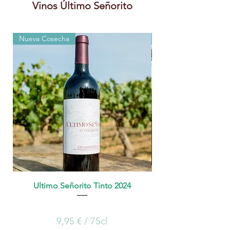
Vinos Último Señorito
Nueva Cosecha
Recién Llegado
Ultimo Señorito Tinto 2024
Ultimo Señorito Tinto
Precio
59,70 €
9,95 €
/
75cl