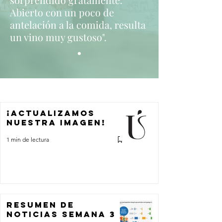
o
Abierto con un poco de
s
antelación a la comida, resulta
un vino muy gustoso".
¡Actualizamos
nuestra imagen!
1 min de lectura
Resumen de
noticias Semana 3