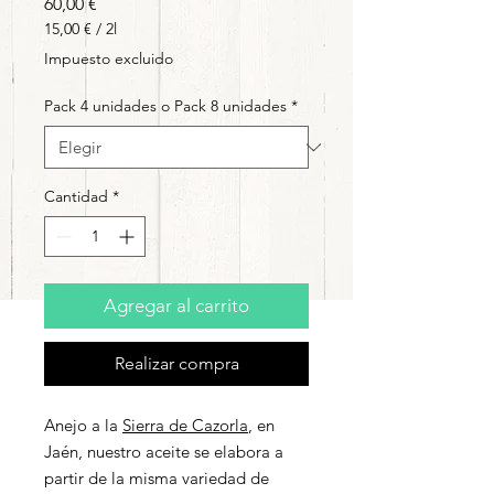
Precio
60,00 €
15,00 €
/
2l
15,00 €
Impuesto excluido
por
2
Pack 4 unidades o Pack 8 unidades
*
Litros
Cantidad
*
Agregar al carrito
Realizar compra
Anejo a la
Sierra de Cazorla
, en
Jaén, nuestro aceite se elabora a
partir de la misma variedad de