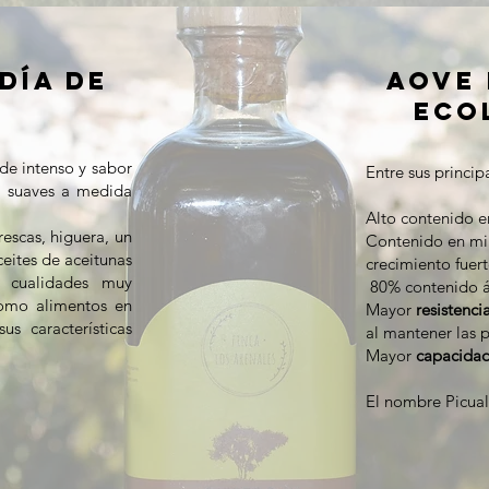
DÍA DE
AOVE 
ECO
de intenso y sabor
Entre sus princip
s suaves a medida
Alto contenido e
rescas, higuera, un
Contenido en min
ceites de aceitunas
crecimiento fuert
 cualidades muy
80% contenido á
 como alimentos en
Mayor
resistenci
us características
al mantener las 
Mayor
capacidad
El nombre Picual