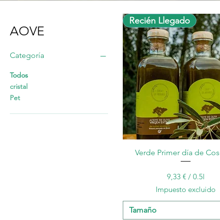
Recién Llegado
AOVE
Categoría
Todos
cristal
Pet
Vista rápida
Verde Primer día de Co
Precio
28,00 €
9,33 €
/
0.5l
9
Impuesto excluido
,
3
Tamaño
3