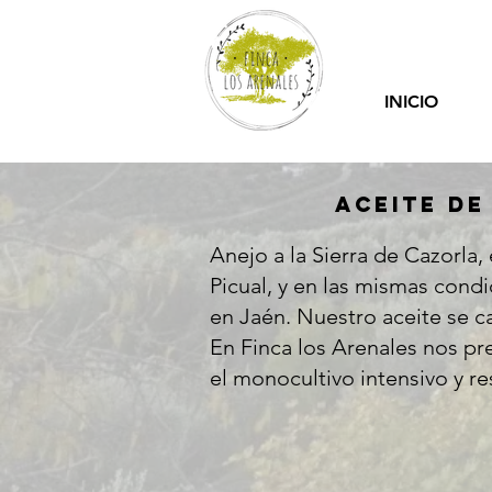
INICIO
ACEITE DE
Anejo a la Sierra de Cazorla,
Picual, y en las mismas condi
en Jaén. Nuestro aceite se ca
En Finca los Arenales nos pr
el monocultivo intensivo y re