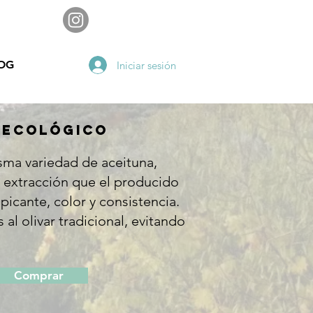
OG
Iniciar sesión
O ECOLÓGICO
isma variedad de aceituna,
 y extracción que el producido
picante, color y consistencia.
l olivar tradicional, evitando
Comprar