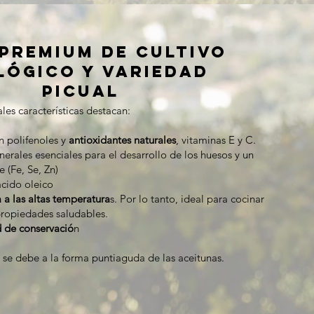
PREMIUM DE CULTIVO
LÓGICO y VARIEDAD
PICUAL
ales características destacan:
n polifenoles y
antioxidantes naturales
, vitaminas E y C.
erales esenciales para el desarrollo de los huesos y un
e (Fe, Se, Zn)
cido oleico
a a las altas temperatura
s. Por lo tanto, ideal para cocinar
propiedades saludables.
 de conservació
n
 se debe a la forma puntiaguda de las aceitunas.