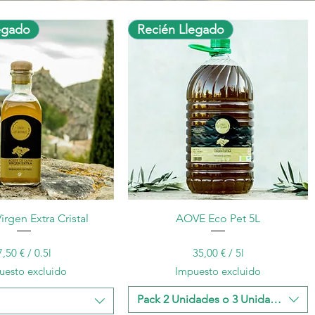
egado
Recién Llegado
Vista rápida
Vista rápida
irgen Extra Cristal
AOVE Eco Pet 5L
Precio
Precio
90,00 €
70,00 €
7,50 €
/
0.5l
35,00 €
/
5l
7
3
uesto excluido
Impuesto excluido
,
5
5
,
Pack 2 Unidades o 3 Unidades
0
0