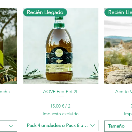
Recién Llegado
Recién Ll
Vista rápida
secha
AOVE Eco Pet 2L
Aceite V
Precio
60,00 €
15,00 €
/
2l
1
Impuesto excluido
Imp
5
,
Pack 4 unidades o Pack 8 unidades
Tamaño
0