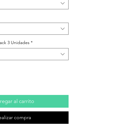
Pack 3 Unidades
*
egar al carrito
ealizar compra