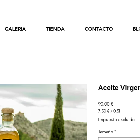
GALERIA
TIENDA
CONTACTO
BL
Aceite Virgen
Precio
90,00 €
7,50 €
/
0.5l
7,50 €
Impuesto excluido
por
0.5
Tamaño
*
Litros