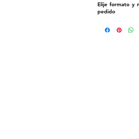
Elije formato y
pedido
Contacto
Telf. +(34) 617 709 496
Finca Los Arenales
Castril, Granada
Spain