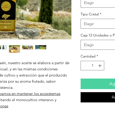
Elegir
Tipo Cristal
*
Elegir
Caja 12 Unidades o 
Elegir
Cantidad
*
Jaén, nuestro aceite se elabora a partir de
icual
, y en las mismas condiciones
de cultivo y extracción que el producido
eriza por su aroma frutado, sabor
Agr
istencia.
pamos en mantener los ecosistemas
R
vitando el monocultivo intensivo y
tonas