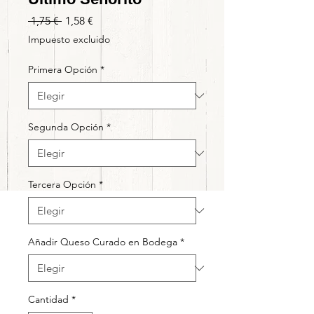
Precio
Precio
 1,75 € 
1,58 €
de
Impuesto excluido
oferta
Primera Opción
*
Segunda Opción
*
Tercera Opción
*
Añadir Queso Curado en Bodega
*
Cantidad
*